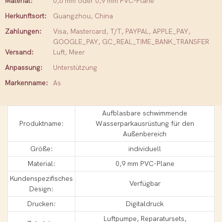
Material:
0,6 mm oder 0,9 mm PVC-Plane
Herkunftsort:
Guangzhou, China
Zahlungen:
Visa, Mastercard, T/T, PAYPAL, APPLE_PAY,
GOOGLE_PAY, GC_REAL_TIME_BANK_TRANSFER
Versand:
Luft, Meer
Anpassung:
Unterstützung
Markenname:
As
Aufblasbare schwimmende
Produktname:
Wasserparkausrüstung für den
Außenbereich
Größe:
individuell
Material:
0,9 mm PVC-Plane
Kundenspezifisches
Verfügbar
Design:
Drucken:
Digitaldruck
Luftpumpe, Reparatursets,