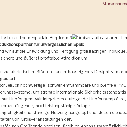
Markennam
oduktionspartner für unvergesslichen Spaß
 wir auf die Entwicklung und Fertigung großflächiger, individuel
 sichere und äußerst profitable Attraktion um.
n zu futuristischen Städten – unser hauseigenes Designteam arbe
geistert.
ließlich hochwertige, schwer entflammbare und bleifreie PVC-Ma
erungssysteme, um strenge internationale Sicherheitsstandards 
 nur Hüpfburgen. Wir integrieren aufregende Hüpfburgenplätze,
usammenhängende, hochleistungsfähige Anlage.
nglebigkeit und ständige Nutzung ausgelegt und stellen die idea
stalter von Großveranstaltungen dar.
rbsfähigen Großhandelspreisen, flexiblen Anpassungsmöglichke