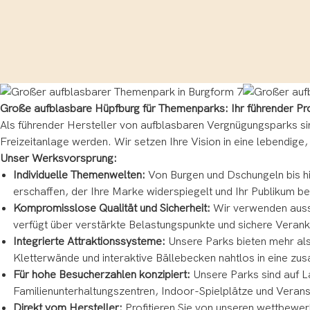
Große aufblasbare Hüpfburg für Themenparks: Ihr führender Pr
Als führender Hersteller von aufblasbaren Vergnügungsparks sind
Freizeitanlage werden. Wir setzen Ihre Vision in eine lebendige,
Unser Werksvorsprung:
Individuelle Themenwelten:
Von Burgen und Dschungeln bis hi
erschaffen, der Ihre Marke widerspiegelt und Ihr Publikum be
Kompromisslose Qualität und Sicherheit:
Wir verwenden aussch
verfügt über verstärkte Belastungspunkte und sichere Verank
Integrierte Attraktionssysteme:
Unsere Parks bieten mehr als
Kletterwände und interaktive Bällebecken nahtlos in eine z
Für hohe Besucherzahlen konzipiert:
Unsere Parks sind auf La
Familienunterhaltungszentren, Indoor-Spielplätze und Veran
Direkt vom Hersteller:
Profitieren Sie von unseren wettbewe