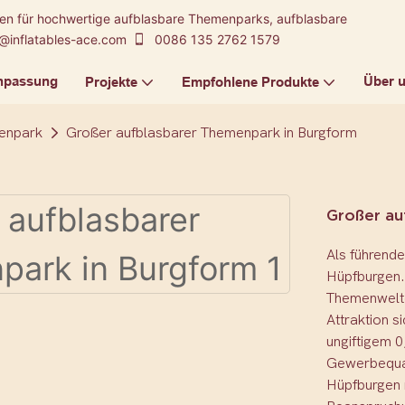
kten für hochwertige aufblasbare Themenparks, aufblasbare
@inflatables-ace.com
0086 135 2762 1579
npassung
Über 
Projekte
Empfohlene Produkte
enpark
Großer aufblasbarer Themenpark in Burgform
Großer au
Als führende
Hüpfburgen.
Themenwelte
Attraktion s
ungiftigem 
Gewerbequal
Hüpfburgen m