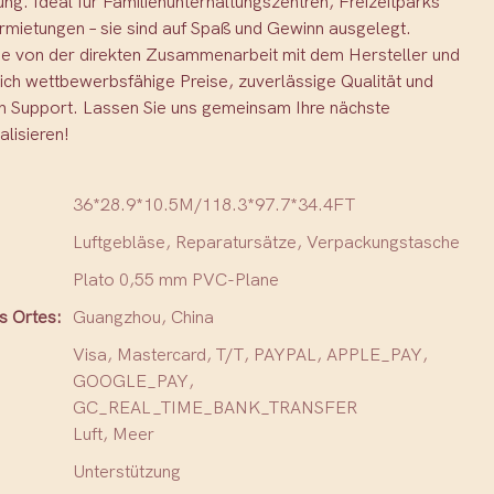
g. Ideal für Familienunterhaltungszentren, Freizeitparks
rmietungen – sie sind auf Spaß und Gewinn ausgelegt.
Sie von der direkten Zusammenarbeit mit dem Hersteller und
sich wettbewerbsfähige Preise, zuverlässige Qualität und
 Support. Lassen Sie uns gemeinsam Ihre nächste
alisieren!
36*28.9*10.5M/118.3*97.7*34.4FT
Luftgebläse, Reparatursätze, Verpackungstasche
Plato 0,55 mm PVC-Plane
s Ortes:
Guangzhou, China
Visa, Mastercard, T/T, PAYPAL, APPLE_PAY,
GOOGLE_PAY,
GC_REAL_TIME_BANK_TRANSFER
Luft, Meer
Unterstützung