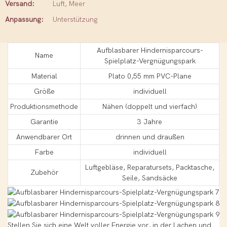
Versand:
Luft, Meer
Anpassung:
Unterstützung
Aufblasbarer Hindernisparcours-
Name
Spielplatz-Vergnügungspark
Material
Plato 0,55 mm PVC-Plane
Größe
individuell
Produktionsmethode
Nähen (doppelt und vierfach)
Garantie
3 Jahre
Anwendbarer Ort
drinnen und draußen
Farbe
individuell
Luftgebläse, Reparatursets, Packtasche,
Zubehör
Seile, Sandsäcke
Stellen Sie sich eine Welt voller Energie vor, in der Lachen und