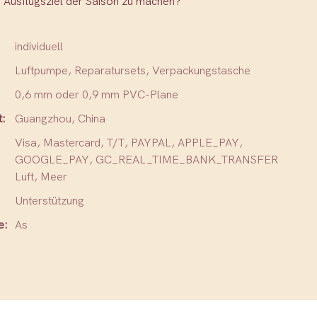
n Ausflugsziel der Saison zu machen?
individuell
Luftpumpe, Reparatursets, Verpackungstasche
0,6 mm oder 0,9 mm PVC-Plane
t:
Guangzhou, China
Visa, Mastercard, T/T, PAYPAL, APPLE_PAY,
GOOGLE_PAY, GC_REAL_TIME_BANK_TRANSFER
Luft, Meer
Unterstützung
e:
As