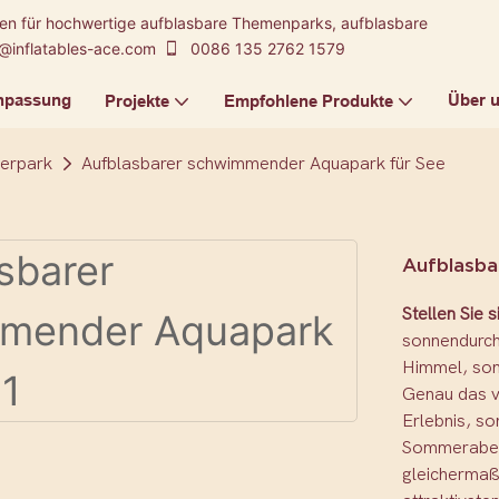
kten für hochwertige aufblasbare Themenparks, aufblasbare
@inflatables-ace.com
0086 135 2762 1579
npassung
Über 
Projekte
Empfohlene Produkte
erpark
Aufblasbarer schwimmender Aquapark für See
Aufblasba
Stellen Sie 
sonnendurchf
Himmel, sond
Genau das v
Erlebnis, s
Sommerabent
gleichermaße