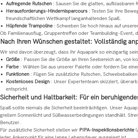
Aufregende Rutschen
: Sausen Sie die glatten, aufblasbaren 
Herausforderungs-Hindernisparcours
: Testen Sie Ihre Bewe
freundschaftlichen Wettkampf langanhaltenden Spaß.
Hüpfende Trampoline
: Schweben Sie hoch hinaus auf unseren
Ob Familienausflug, Gruppentreffen oder Teambuilding-Event, die
Nach Ihren Wünschen gestaltet: Vollständig an
Wir sind davon überzeugt, dass Ihr Aquapark so einzigartig sein 
Größe
: Passen Sie die Größe an Ihren Seebereich an, von k
Farbe
: Wählen Sie aus unserer Palette oder fordern Sie einen
Funktionen
: Fügen Sie zusätzliche Rutschen, Schwebebalken 
Kostenloses Design
: Unser Expertenteam skizziert, überarbe
entspricht.
Sicherheit und Haltbarkeit: Für ein beruhigend
Spaß sollte niemals die Sicherheit beeinträchtigen. Unser Aqua
grellem Sonnenlicht und Süßwasserbedingungen standhält. Stren
Benutzer.
Für zusätzliche Sicherheit stellen wir
PIPA-Inspektionsberichte
(
jeder Ankerpunkt für eine lange Lebensdauer ausgelegt ist.