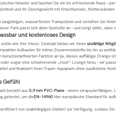
Rutschen hinunter und tauchen Sie ein ins erfrischende Nass – p
glichkeit und Ihr Gleichgewicht mit Kriechtunneln, Kletterwände
 langlebigen, wasserfesten Trampolinen und verleihen Sie Ihrem
ser Park passt sich allen Spielstile an – und sorgt dafür, dass
passbar und kostenloses Design
sollte wie Ihre Vision. Deshalb bieten wir Ihnen
unzählige Möglic
ompakten Aufbauten für intime Zusammenkünfte bis hin zu weit
 benutzerdefinierten Farbton an (ja, dieses auffällige Orange ist
oder sogar eine schwimmende „Insel“-Lounge hinzu – wir passen
itet und finalisiert Ihren Traum-Aquapark ohne zusätzliche Koste
es Gefühl
park besteht aus
0,9 mm PVC-Plane
– einem strapazierfähigen, 
g getestet, um die
EN-14960
(der europäische Standard für aufbl
zertifiziert von unabhängigen Stellen) zur Verfügung, sodass Si