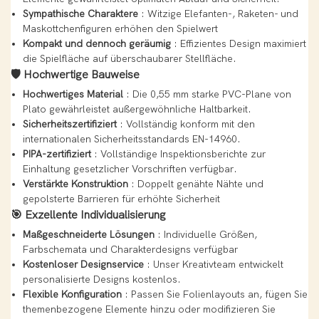
Sympathische Charaktere
: Witzige Elefanten-, Raketen- und
Maskottchenfiguren erhöhen den Spielwert
Kompakt und dennoch geräumig
: Effizientes Design maximiert
die Spielfläche auf überschaubarer Stellfläche.
🛡️
Hochwertige Bauweise
Hochwertiges Material
: Die 0,55 mm starke PVC-Plane von
Plato gewährleistet außergewöhnliche Haltbarkeit.
Sicherheitszertifiziert
: Vollständig konform mit den
internationalen Sicherheitsstandards EN-14960.
PIPA-zertifiziert
: Vollständige Inspektionsberichte zur
Einhaltung gesetzlicher Vorschriften verfügbar.
Verstärkte Konstruktion
: Doppelt genähte Nähte und
gepolsterte Barrieren für erhöhte Sicherheit
🎯
Exzellente Individualisierung
Maßgeschneiderte Lösungen
: Individuelle Größen,
Farbschemata und Charakterdesigns verfügbar
Kostenloser Designservice
: Unser Kreativteam entwickelt
personalisierte Designs kostenlos.
Flexible Konfiguration
: Passen Sie Folienlayouts an, fügen Sie
themenbezogene Elemente hinzu oder modifizieren Sie