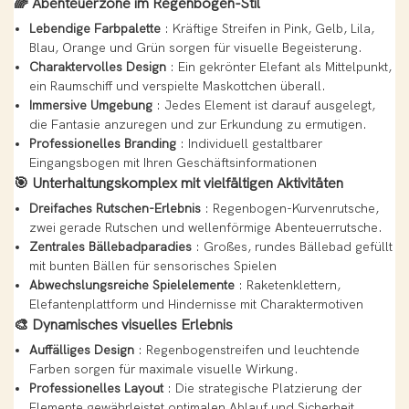
🌈
Abenteuerzone im Regenbogen-Stil
Lebendige Farbpalette
: Kräftige Streifen in Pink, Gelb, Lila,
Blau, Orange und Grün sorgen für visuelle Begeisterung.
Charaktervolles Design
: Ein gekrönter Elefant als Mittelpunkt,
ein Raumschiff und verspielte Maskottchen überall.
Immersive Umgebung
: Jedes Element ist darauf ausgelegt,
die Fantasie anzuregen und zur Erkundung zu ermutigen.
Professionelles Branding
: Individuell gestaltbarer
Eingangsbogen mit Ihren Geschäftsinformationen
🎯
Unterhaltungskomplex mit vielfältigen Aktivitäten
Dreifaches Rutschen-Erlebnis
: Regenbogen-Kurvenrutsche,
zwei gerade Rutschen und wellenförmige Abenteuerrutsche.
Zentrales Bällebadparadies
: Großes, rundes Bällebad gefüllt
mit bunten Bällen für sensorisches Spielen
Abwechslungsreiche Spielelemente
: Raketenklettern,
Elefantenplattform und Hindernisse mit Charaktermotiven
🎨
Dynamisches visuelles Erlebnis
Auffälliges Design
: Regenbogenstreifen und leuchtende
Farben sorgen für maximale visuelle Wirkung.
Professionelles Layout
: Die strategische Platzierung der
Elemente gewährleistet optimalen Ablauf und Sicherheit.