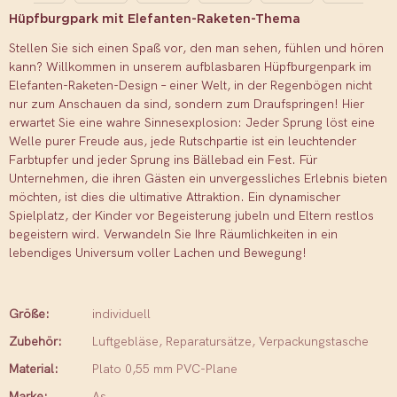
Hüpfburgpark mit Elefanten-Raketen-Thema
Stellen Sie sich einen Spaß vor, den man sehen, fühlen und hören
kann? Willkommen in unserem aufblasbaren Hüpfburgenpark im
Elefanten-Raketen-Design – einer Welt, in der Regenbögen nicht
nur zum Anschauen da sind, sondern zum Draufspringen! Hier
erwartet Sie eine wahre Sinnesexplosion: Jeder Sprung löst eine
Welle purer Freude aus, jede Rutschpartie ist ein leuchtender
Farbtupfer und jeder Sprung ins Bällebad ein Fest. Für
Unternehmen, die ihren Gästen ein unvergessliches Erlebnis bieten
möchten, ist dies die ultimative Attraktion. Ein dynamischer
Spielplatz, der Kinder vor Begeisterung jubeln und Eltern restlos
begeistern wird. Verwandeln Sie Ihre Räumlichkeiten in ein
lebendiges Universum voller Lachen und Bewegung!
Größe:
individuell
Zubehör:
Luftgebläse, Reparatursätze, Verpackungstasche
Material:
Plato 0,55 mm PVC-Plane
Marke:
As