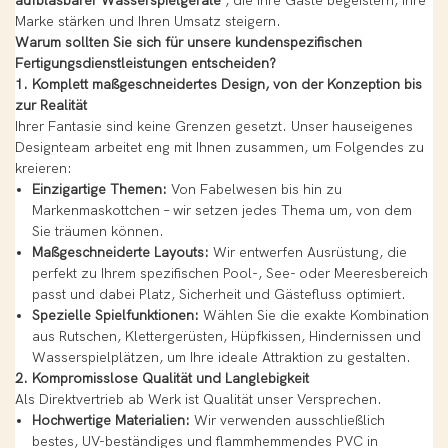
aufblasbarer Wasserspielgeräte
, die Ihre Gäste begeistern, Ihre
Marke stärken und Ihren Umsatz steigern.
Warum sollten Sie sich für unsere kundenspezifischen
Fertigungsdienstleistungen entscheiden?
1. Komplett maßgeschneidertes Design, von der Konzeption bis
zur Realität
Ihrer Fantasie sind keine Grenzen gesetzt. Unser hauseigenes
Designteam arbeitet eng mit Ihnen zusammen, um Folgendes zu
kreieren:
Einzigartige Themen:
Von Fabelwesen bis hin zu
Markenmaskottchen – wir setzen jedes Thema um, von dem
Sie träumen können.
Maßgeschneiderte Layouts:
Wir entwerfen Ausrüstung, die
perfekt zu Ihrem spezifischen Pool-, See- oder Meeresbereich
passt und dabei Platz, Sicherheit und Gästefluss optimiert.
Spezielle Spielfunktionen:
Wählen Sie die exakte Kombination
aus Rutschen, Klettergerüsten, Hüpfkissen, Hindernissen und
Wasserspielplätzen, um Ihre ideale Attraktion zu gestalten.
2. Kompromisslose Qualität und Langlebigkeit
Als Direktvertrieb ab Werk ist Qualität unser Versprechen.
Hochwertige Materialien:
Wir verwenden ausschließlich
bestes, UV-beständiges und flammhemmendes PVC in