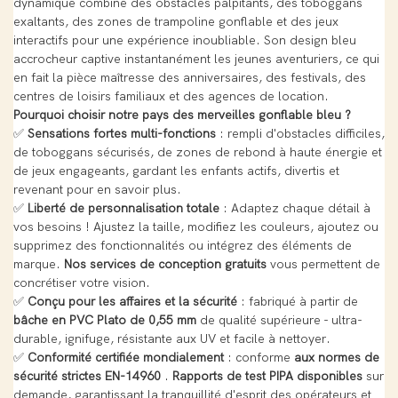
dynamique combine des obstacles palpitants, des toboggans
exaltants, des zones de trampoline gonflable et des jeux
interactifs pour une expérience inoubliable. Son design bleu
accrocheur captive instantanément les jeunes aventuriers, ce qui
en fait la pièce maîtresse des anniversaires, des festivals, des
centres de loisirs familiaux et des agences de location.
Pourquoi choisir notre pays des merveilles gonflable bleu ?
✅
Sensations fortes multi-fonctions
: rempli d'obstacles difficiles,
de toboggans sécurisés, de zones de rebond à haute énergie et
de jeux engageants, gardant les enfants actifs, divertis et
revenant pour en savoir plus.
✅
Liberté de personnalisation totale
: Adaptez chaque détail à
vos besoins ! Ajustez la taille, modifiez les couleurs, ajoutez ou
supprimez des fonctionnalités ou intégrez des éléments de
marque.
Nos services de conception gratuits
vous permettent de
concrétiser votre vision.
✅
Conçu pour les affaires et la sécurité
: fabriqué à partir de
bâche en PVC Plato de 0,55 mm
de qualité supérieure - ultra-
durable, ignifuge, résistante aux UV et facile à nettoyer.
✅
Conformité certifiée mondialement
: conforme
aux normes de
sécurité strictes EN-14960
.
Rapports de test PIPA disponibles
sur
demande, garantissant la tranquillité d'esprit des opérateurs et