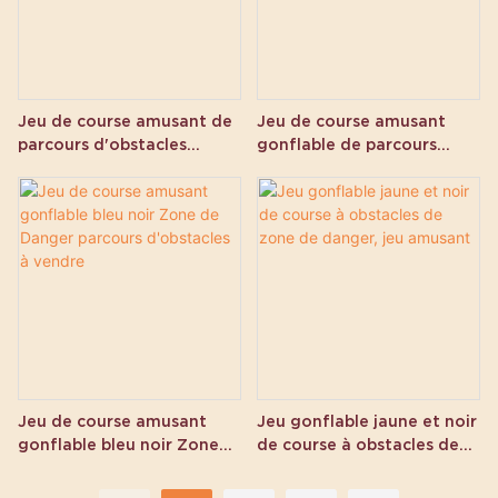
pour un maximum de plaisir et
de polyvalence, cette
attraction gonflable est une
pièce maîtresse exceptionnelle
conçue pour attirer les
Jeu de course amusant de
Jeu de course amusant
participants de tous âges.
parcours d'obstacles
gonflable de parcours
gonflable Star Wars à
d'obstacles de dinosaures
vendre - Divertissement de
jurassiques - À vendre
fête interactif
Jeu de course amusant
Jeu gonflable jaune et noir
gonflable bleu noir Zone
de course à obstacles de
de Danger parcours
zone de danger, jeu
d'obstacles à vendre
amusant