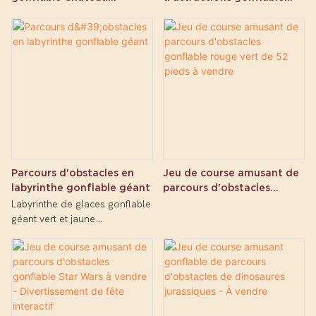
gonflable
géant en plein air
Parcours d'obstacles en
Jeu de course amusant de
labyrinthe gonflable géant
parcours d'obstacles
gonflable rouge vert de 52
Labyrinthe de glaces gonflable
pieds à vendre
géant vert et jaune
personnalisé - Présentation de
l'usine Sublimez votre
événement ou votre lieu avec
notre captivant labyrinthe de
glaces gonflable géant vert et
jaune personnalisé ! Conçue