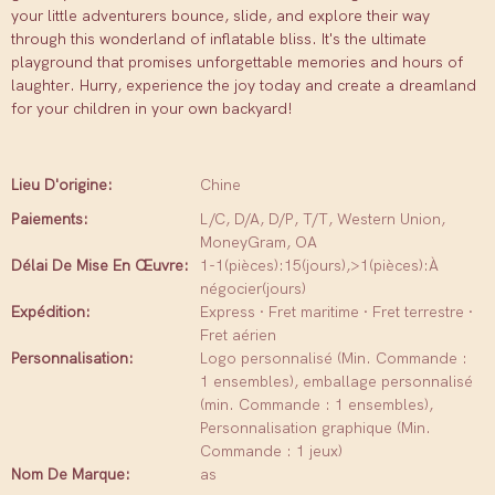
your little adventurers bounce, slide, and explore their way
through this wonderland of inflatable bliss. It's the ultimate
playground that promises unforgettable memories and hours of
laughter. Hurry, experience the joy today and create a dreamland
for your children in your own backyard!
Lieu D'origine:
Chine
Paiements:
L/C, D/A, D/P, T/T, Western Union,
MoneyGram, OA
Délai De Mise En Œuvre:
1-1(pièces):15(jours),>1(pièces):À
négocier(jours)
Expédition:
Express · Fret maritime · Fret terrestre ·
Fret aérien
Personnalisation:
Logo personnalisé (Min. Commande :
1 ensembles), emballage personnalisé
(min. Commande : 1 ensembles),
Personnalisation graphique (Min.
Commande : 1 jeux)
Nom De Marque:
as