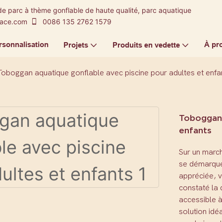
de parc à thème gonflable de haute qualité, parc aquatique
-ace.com
0086 135 2762 1579
rsonnalisation
À pr
Projets
Produits en vedette
Toboggan aquatique gonflable avec piscine pour adultes et enfa
Toboggan 
enfants
Sur un marc
se démarque
appréciée, 
constaté la
accessible à
solution idé