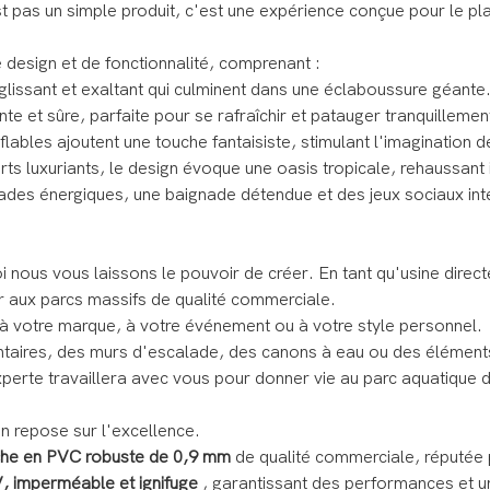
t pas un simple produit, c'est une expérience conçue pour le plai
design et de fonctionnalité, comprenant :
 glissant et exaltant qui culminent dans une éclaboussure géante
te et sûre, parfaite pour se rafraîchir et patauger tranquillemen
ables ajoutent une touche fantaisiste, stimulant l'imagination d
erts luxuriants, le design évoque une oasis tropicale, rehaussa
ades énergiques, une baignade détendue et des jeux sociaux int
ous vous laissons le pouvoir de créer. En tant qu'usine directe
aux parcs massifs de qualité commerciale.
à votre marque, à votre événement ou à votre style personnel.
taires, des murs d'escalade, des canons à eau ou des élément
perte travaillera avec vous pour donner vie au parc aquatique d
on repose sur l'excellence.
he en PVC robuste de 0,9 mm
de qualité commerciale, réputée p
, imperméable et ignifuge
, garantissant des performances et u