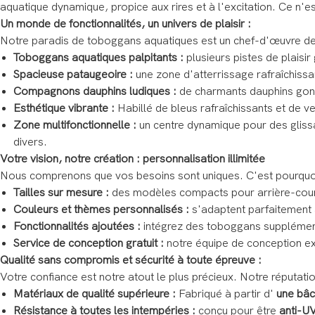
aquatique dynamique, propice aux rires et à l'excitation. Ce n'es
Un monde de fonctionnalités, un univers de plaisir :
Notre paradis de toboggans aquatiques est un chef-d'œuvre de 
Toboggans aquatiques palpitants :
plusieurs pistes de plaisir
Spacieuse pataugeoire :
une zone d'atterrissage rafraîchissan
Compagnons dauphins ludiques :
de charmants dauphins gonfl
Esthétique vibrante :
Habillé de bleus rafraîchissants et de v
Zone multifonctionnelle :
un centre dynamique pour des gliss
divers.
Votre vision, notre création : personnalisation illimitée
Nous comprenons que vos besoins sont uniques. C'est pourquoi n
Tailles sur mesure :
des modèles compacts pour arrière-cour 
Couleurs et thèmes personnalisés :
s'adaptent parfaitement 
Fonctionnalités ajoutées :
intégrez des toboggans supplémen
Service de conception gratuit :
notre équipe de conception ex
Qualité sans compromis et sécurité à toute épreuve :
Votre confiance est notre atout le plus précieux. Notre réputati
Matériaux de qualité supérieure :
Fabriqué à partir d'
une bâc
Résistance à toutes les intempéries :
conçu pour être
anti-UV