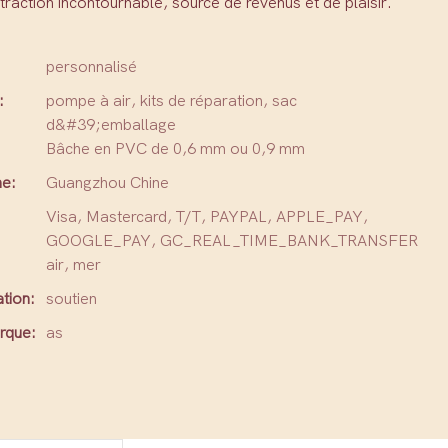
traction incontournable, source de revenus et de plaisir.
personnalisé
:
pompe à air, kits de réparation, sac
d&#39;emballage
Bâche en PVC de 0,6 mm ou 0,9 mm
ne:
Guangzhou Chine
Visa, Mastercard, T/T, PAYPAL, APPLE_PAY,
GOOGLE_PAY, GC_REAL_TIME_BANK_TRANSFER
air, mer
tion:
soutien
rque:
as