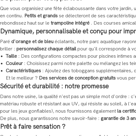
Que vous organisiez une fête éclaboussante dans votre jardin, 
en continu.
Petits et grands
se délecteront de ses caractéristi
rebondissez haut sur le
trampoline intégré
. Des courses amicale
Dynamique, personnalisable et conçu pour imp
Paré
d'orange et de bleu
éclatants, notre parc aquatique rayonn
briller :
personnalisez chaque détail
pour qu'il corresponde à v
Taille
: Des configurations compactes pour piscines intimes 
Couleur
: Choisissez parmi notre palette ou mélangez les tei
Caractéristiques
: Ajoutez des toboggans supplémentaires, d
Et le meilleur ?
Des services de conception gratuits
vous perm
Sécurité et durabilité : notre promesse
Dans notre usine, la qualité n'est pas un simple mot d'ordre : 
matériau robuste et résistant aux UV, qui résiste au soleil, à l'
pour les jeux gonflables), nous fournissons également
la certif
De plus, nous garantissons notre savoir-faire :
garantie de 3 an
Prêt à faire sensation ?