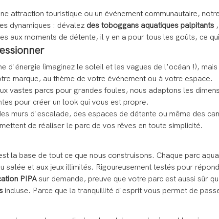
une attraction touristique ou un événement communautaire, notr
ques dynamiques : dévalez
des toboggans aquatiques palpitants
,
s aux moments de détente, il y en a pour tous les goûts, ce qui 
ressionner
e d'énergie (imaginez le soleil et les vagues de l'océan !), mais
otre marque, au thème de votre événement ou à votre espace.
aux vastes parcs pour grandes foules, nous adaptons les dimen
ntes pour créer un look qui vous est propre.
es murs d'escalade, des espaces de détente ou même des canons 
ettent de réaliser le parc de vos rêves en toute simplicité.
c'est la base de tout ce que nous construisons. Chaque parc aqua
eau salée et aux jeux illimités. Rigoureusement testés pour répon
ication PIPA
sur demande, preuve que votre parc est aussi sûr q
s
incluse. Parce que la tranquillité d'esprit vous permet de pas