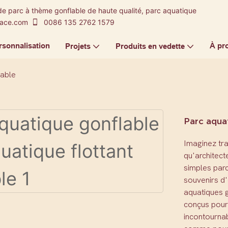
de parc à thème gonflable de haute qualité, parc aquatique
-ace.com
0086 135 2762 1579
rsonnalisation
À pr
Projets
Produits en vedette
lable
Parc aqua
Imaginez tra
qu'architect
simples parc
souvenirs d
aquatiques g
conçus pour
incontournab