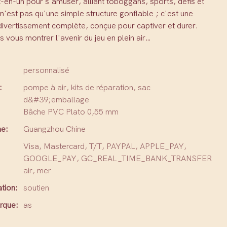
t-en-un pour s'amuser, alliant toboggans, sports, défis et
n'est pas qu'une simple structure gonflable ; c'est une
divertissement complète, conçue pour captiver et durer.
 vous montrer l'avenir du jeu en plein air…
personnalisé
:
pompe à air, kits de réparation, sac
d&#39;emballage
Bâche PVC Plato 0,55 mm
ne:
Guangzhou Chine
Visa, Mastercard, T/T, PAYPAL, APPLE_PAY,
GOOGLE_PAY, GC_REAL_TIME_BANK_TRANSFER
air, mer
tion:
soutien
rque:
as