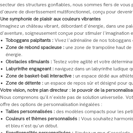
secteur des structures gonflables, nous sommes fiers de vous 
d'œuvre de divertissement multifonctionnel, conçu pour devenir 
Une symphonie de plaisir aux couleurs vibrantes
Imaginez un château vibrant, débordant d'énergie, dans une pal
d'aventure, soigneusement conçue pour stimuler l'imagination et
Toboggans palpitants :
Vivez l'adrénaline de nos toboggans ex
Zone de rebond spacieuse :
une zone de trampoline haut de g
énergie.
Obstacles stimulants :
Testez votre agilité et votre détermin
Labyrinthe engageant :
naviguez dans un labyrinthe ludique q
Zone de basket-ball interactive :
un espace dédié aux athlètes
Zone de détente :
un espace de repos sûr et désigné pour que l
Votre vision, notre plan directeur : le pouvoir de la personnalisa
Nous comprenons qu'il n'existe pas de solution universelle. Votr
offre des options de personnalisation inégalées :
Tailles personnalisées :
des modèles compacts pour les petite
Couleurs et thèmes personnalisés :
Vous souhaitez harmonise
et bleu n'est qu'un début.