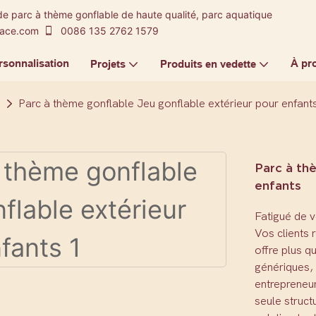
de parc à thème gonflable de haute qualité, parc aquatique
-ace.com
0086 135 2762 1579
rsonnalisation
À pr
Projets
Produits en vedette
Parc à thème gonflable Jeu gonflable extérieur pour enfant
Parc à th
enfants
Fatigué de 
Vos clients 
offre plus q
génériques, 
entrepreneu
seule struct