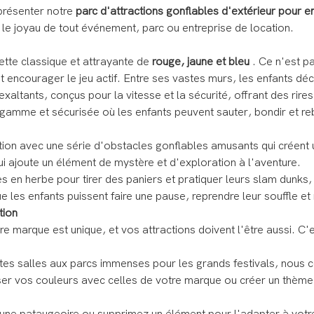
présenter notre
parc d'attractions gonflables d'extérieur pour e
le joyau de tout événement, parc ou entreprise de location.
ette classique et attrayante de
rouge, jaune et bleu
. Ce n'est p
 encourager le jeu actif. Entre ses vastes murs, les enfants déc
altants, conçus pour la vitesse et la sécurité, offrant des rires
amme et sécurisée où les enfants peuvent sauter, bondir et rebo
ation avec une série d'obstacles gonflables amusants qui créent 
ui ajoute un élément de mystère et d'exploration à l'aventure.
 en herbe pour tirer des paniers et pratiquer leurs slam dunks, f
es enfants puissent faire une pause, reprendre leur souffle et rej
tion
e marque est unique, et vos attractions doivent l'être aussi. C'
s salles aux parcs immenses pour les grands festivals, nous c
r vos couleurs avec celles de votre marque ou créer un thème s