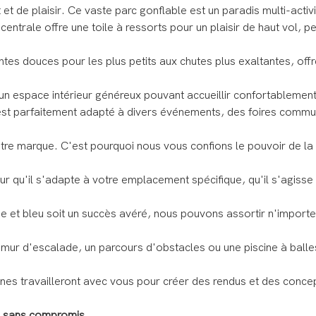
e plaisir. Ce vaste parc gonflable est un paradis multi-activi
entrale offre une toile à ressorts pour un plaisir de haut vol, 
es douces pour les plus petits aux chutes plus exaltantes, offre
e un espace intérieur généreux pouvant accueillir confortablemen
Il est parfaitement adapté à divers événements, des foires commu
otre marque. C'est pourquoi nous vous confions le pouvoir de l
qu'il s'adapte à votre emplacement spécifique, qu'il s'agisse d
e et bleu soit un succès avéré, nous pouvons assortir n'importe
 mur d'escalade, un parcours d'obstacles ou une piscine à balle
es travailleront avec vous pour créer des rendus et des concep
té sans compromis