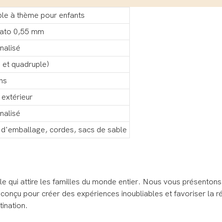
ble à thème pour enfants
ato 0,55 mm
nalisé
 et quadruple)
ns
t extérieur
nalisé
ac d'emballage, cordes, sacs de sable
able qui attire les familles du monde entier. Nous vous présenton
onçu pour créer des expériences inoubliables et favoriser la ré
tination.