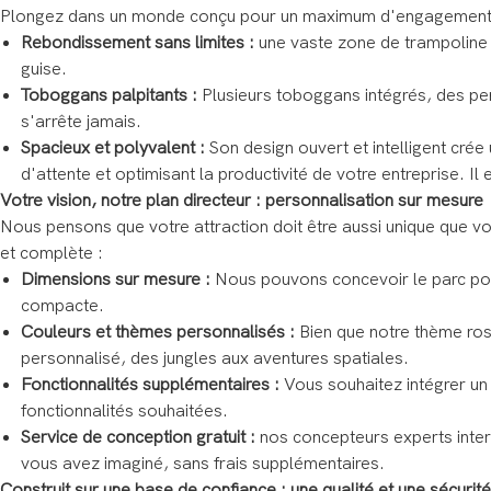
Plongez dans un monde conçu pour un maximum d'engagement et d
Rebondissement sans limites :
une vaste zone de trampoline c
guise.
Toboggans palpitants :
Plusieurs toboggans intégrés, des pent
s'arrête jamais.
Spacieux et polyvalent :
Son design ouvert et intelligent cré
d'attente et optimisant la productivité de votre entreprise. 
Votre vision, notre plan directeur : personnalisation sur mesure
Nous pensons que votre attraction doit être aussi unique que v
et complète :
Dimensions sur mesure :
Nous pouvons concevoir le parc pour 
compacte.
Couleurs et thèmes personnalisés :
Bien que notre thème ros
personnalisé, des jungles aux aventures spatiales.
Fonctionnalités supplémentaires :
Vous souhaitez intégrer un
fonctionnalités souhaitées.
Service de conception gratuit :
nos concepteurs experts intern
vous avez imaginé, sans frais supplémentaires.
Construit sur une base de confiance : une qualité et une sécuri