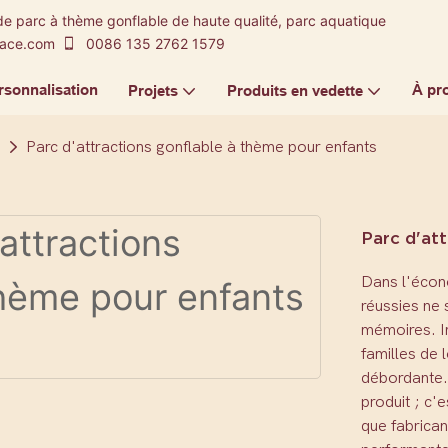
de parc à thème gonflable de haute qualité, parc aquatique
-ace.com
0086 135 2762 1579
rsonnalisation
À pr
Projets
Produits en vedette
Parc d'attractions gonflable à thème pour enfants
Parc d'at
Dans l'écono
réussies ne 
mémoires. Im
familles de 
débordante. 
produit ; c'e
que fabrican