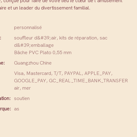
, conçue pour faire de votre lieu le cœur de l'amusement
e et un leader du divertissement familial.
personnalisé
:
souffleur d&#39;air, kits de réparation, sac
d&#39;emballage
Bâche PVC Plato 0,55 mm
ne:
Guangzhou Chine
Visa, Mastercard, T/T, PAYPAL, APPLE_PAY,
GOOGLE_PAY, GC_REAL_TIME_BANK_TRANSFER
air, mer
tion:
soutien
rque:
as