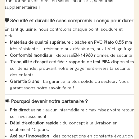
transforment vos idées en visualisations 3D, sans frais
supplémentaires !
🛡️ Sécurité et durabilité sans compromis : conçu pour durer
En tant qu'usine, nous contrôlons chaque point, soudure et
détail :
Matériau de qualité supérieure
:
bâche en PVC Plato 0,55 mm
très résistante — résistante aux déchirures, aux UV et ignifuge.
Conformité mondiale
: dépasse
EN-14960
normes de sécurité.
Tranquillité d’esprit certifiée
:
rapports de test PIPA
disponibles
sur demande, prouvant notre engagement envers la sécurité
des enfants.
Garantie 3 ans
: La garantie la plus solide du secteur. Nous
garantissons notre savoir-faire !
🌟 Pourquoi devenir notre partenaire ?
Prix ​​direct usine
: aucun intermédiaire : maximisez votre retour
sur investissement.
Délai d’exécution rapide
: du concept à la livraison en
seulement 15 jours.
Axé sur l'innovation
: des conceptions en constante évolution