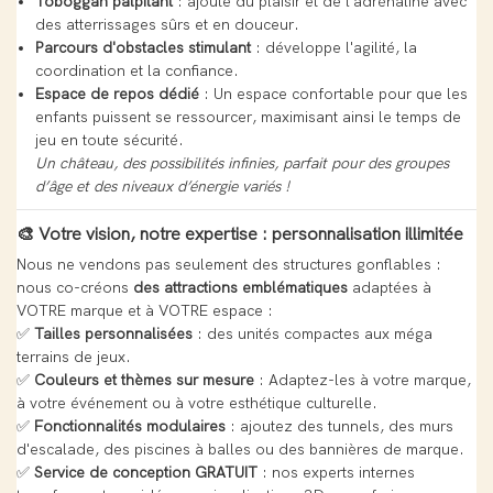
Toboggan palpitant
: ajoute du plaisir et de l'adrénaline avec
des atterrissages sûrs et en douceur.
Parcours d'obstacles stimulant
: développe l'agilité, la
coordination et la confiance.
Espace de repos dédié
: Un espace confortable pour que les
enfants puissent se ressourcer, maximisant ainsi le temps de
jeu en toute sécurité.
Un château, des possibilités infinies, parfait pour des groupes
d’âge et des niveaux d’énergie variés !
🎨 Votre vision, notre expertise : personnalisation illimitée
Nous ne vendons pas seulement des structures gonflables :
nous co-créons
des attractions emblématiques
adaptées à
VOTRE marque et à VOTRE espace :
✅
Tailles personnalisées
: des unités compactes aux méga
terrains de jeux.
✅
Couleurs et thèmes sur mesure
: Adaptez-les à votre marque,
à votre événement ou à votre esthétique culturelle.
✅
Fonctionnalités modulaires
: ajoutez des tunnels, des murs
d'escalade, des piscines à balles ou des bannières de marque.
✅
Service de conception GRATUIT
: nos experts internes