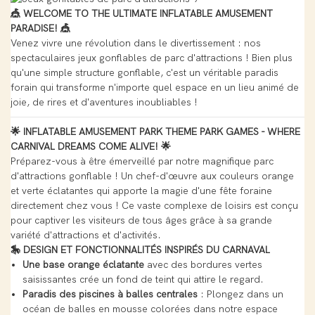
🎪 WELCOME TO THE ULTIMATE INFLATABLE AMUSEMENT
PARADISE! 🎪
Venez vivre une révolution dans le divertissement : nos
spectaculaires jeux gonflables de parc d'attractions ! Bien plus
qu'une simple structure gonflable, c'est un véritable paradis
forain qui transforme n'importe quel espace en un lieu animé de
joie, de rires et d'aventures inoubliables !
🌟 INFLATABLE AMUSEMENT PARK THEME PARK GAMES - WHERE
CARNIVAL DREAMS COME ALIVE! 🌟
Préparez-vous à être émerveillé par notre magnifique parc
d'attractions gonflable ! Un chef-d'œuvre aux couleurs orange
et verte éclatantes qui apporte la magie d'une fête foraine
directement chez vous ! Ce vaste complexe de loisirs est conçu
pour captiver les visiteurs de tous âges grâce à sa grande
variété d'attractions et d'activités.
🎠 DESIGN ET FONCTIONNALITÉS INSPIRÉS DU CARNAVAL
Une base orange éclatante
avec des bordures vertes
saisissantes crée un fond de teint qui attire le regard.
Paradis des piscines à balles centrales
: Plongez dans un
océan de balles en mousse colorées dans notre espace