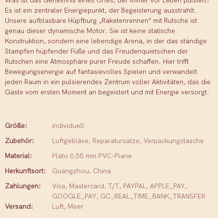
Was ist das Geheimnis eines Ortes, der immer vor Leben pulsiert?
Es ist ein zentraler Energiepunkt, der Begeisterung ausstrahlt.
Unsere aufblasbare Hüpfburg „Raketenrennen“ mit Rutsche ist
genau dieser dynamische Motor. Sie ist keine statische
Konstruktion, sondern eine lebendige Arena, in der das ständige
Stampfen hüpfender Füße und das Freudenquietschen der
Rutschen eine Atmosphäre purer Freude schaffen. Hier trifft
Bewegungsenergie auf fantasievolles Spielen und verwandelt
jeden Raum in ein pulsierendes Zentrum voller Aktivitäten, das die
Gäste vom ersten Moment an begeistert und mit Energie versorgt.
Größe:
individuell
Zubehör:
Luftgebläse, Reparatursätze, Verpackungstasche
Material:
Plato 0,55 mm PVC-Plane
Herkunftsort:
Guangzhou, China
Zahlungen:
Visa, Mastercard, T/T, PAYPAL, APPLE_PAY,
GOOGLE_PAY, GC_REAL_TIME_BANK_TRANSFER
Versand:
Luft, Meer