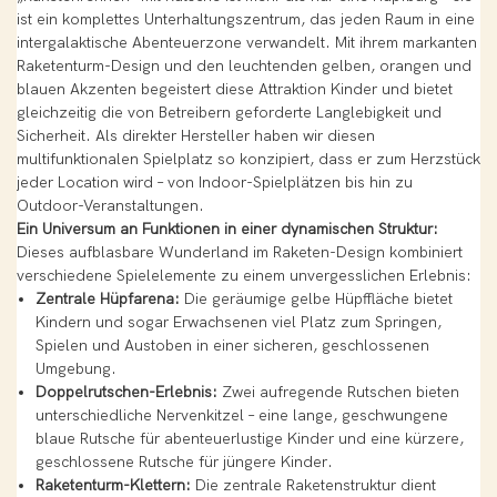
ist ein komplettes Unterhaltungszentrum, das jeden Raum in eine
intergalaktische Abenteuerzone verwandelt. Mit ihrem markanten
Raketenturm-Design und den leuchtenden gelben, orangen und
blauen Akzenten begeistert diese Attraktion Kinder und bietet
gleichzeitig die von Betreibern geforderte Langlebigkeit und
Sicherheit. Als direkter Hersteller haben wir diesen
multifunktionalen Spielplatz so konzipiert, dass er zum Herzstück
jeder Location wird – von Indoor-Spielplätzen bis hin zu
Outdoor-Veranstaltungen.
Ein Universum an Funktionen in einer dynamischen Struktur:
Dieses aufblasbare Wunderland im Raketen-Design kombiniert
verschiedene Spielelemente zu einem unvergesslichen Erlebnis:
Zentrale Hüpfarena:
Die geräumige gelbe Hüpffläche bietet
Kindern und sogar Erwachsenen viel Platz zum Springen,
Spielen und Austoben in einer sicheren, geschlossenen
Umgebung.
Doppelrutschen-Erlebnis:
Zwei aufregende Rutschen bieten
unterschiedliche Nervenkitzel – eine lange, geschwungene
blaue Rutsche für abenteuerlustige Kinder und eine kürzere,
geschlossene Rutsche für jüngere Kinder.
Raketenturm-Klettern:
Die zentrale Raketenstruktur dient