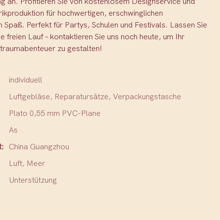
g an. Profitieren Sie von kostenlosem Designservice und
rikproduktion für hochwertigen, erschwinglichen
 Spaß. Perfekt für Partys, Schulen und Festivals. Lassen Sie
ie freien Lauf – kontaktieren Sie uns noch heute, um Ihr
traumabenteuer zu gestalten!
individuell
Luftgebläse, Reparatursätze, Verpackungstasche
Plato 0,55 mm PVC-Plane
As
t:
China Guangzhou
Luft, Meer
Unterstützung