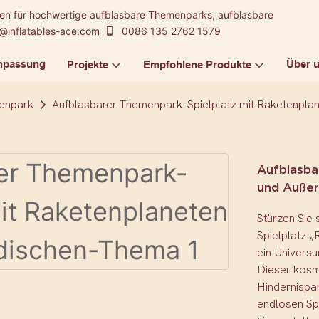
kten für hochwertige aufblasbare Themenparks, aufblasbare
@inflatables-ace.com
0086 135 2762 1579
npassung
Über 
Projekte
Empfohlene Produkte
enpark
Aufblasbarer Themenpark-Spielplatz mit Raketenpla
Aufblasba
und Außer
Stürzen Sie
Spielplatz 
ein Universu
Dieser kosm
Hindernispa
endlosen Sp