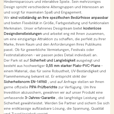
Hindernisparcours und interaktive Spiele. Sein mehrzoniges
Design spricht verschiedene Altersgruppen und Interessen an
und sorgt für maximalen Spaß und Engagement.
Wir
sind vollständig an Ihre spezifischen Bedürfnisse anpassbar
und bieten Flexibilität in Größe, Farbgestaltung und funktionalen
Merkmalen. Unser erfahrenes Designteam bietet
kostenlose
Designdienstleistungen
und arbeitet eng mit Ihnen zusammen,
um eine einzigartige Attraktion zu schaffen, die perfekt zu Ihrer
Marke, Ihrem Raum und den Anforderungen Ihres Publikums
passt. Ob für gewerbliche Vermietungen, Festivals oder
Festinstallationen – wir passen jedes Detail individuell an.
Der Park ist auf
Sicherheit und Langlebigkeit
ausgelegt und
besteht aus hochwertiger
0,55 mm starker Plato-PVC-Plane
–
einem Material, das für seine Robustheit, UV-Beständigkeit und
Flammhemmung bekannt ist. Er entspricht strikt der
Sicherheitsnorm EN-14960
, und auf Anfrage stellen wir Ihnen
gerne offizielle
PIPA-Prüfberichte
zur Verfügung. Um Ihre
Investition abzusichern, gewähren wir auf unser Produkt eine
umfassende
3-Jahres-Garantie
, die langfristige Leistung und
Sicherheit gewährleistet. Werden Sie Partner und sichern Sie sich
eine erstklassige aufblasbare Lösung, die Spannung, Qualität
und Zuverlässigkeit vereint.