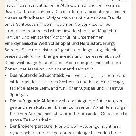
mit Schloss ist nicht nur eine Attraktion, sondern ein wahres
Juwel für Entdeckungen. Das schillernde, farbenfrohe Design
dieses aufblasbaren Königreichs vereint die zeitlose Freude
eines Schlosses mit dem modernen Nervenkitzel eines
Hindernisparcours und ist ein unwiderstehlicher Magnet für
Familien und ein starker Motor für Ihr Unternehmen.
Eine dynamische Welt voller Spiel und Herausforderung:
Betreten Sie eine meisterhaft gestaltete Umgebung, die ein
breites Spektrum an Energieniveaus und Interessen abdeckt.
Diese weitläufige Anlage ist ein Abenteuerpark mit mehreren
Zonen, der fesselnd und spannend sein soll:
Das hüpfende Schlachtfeld:
Eine weitläufige Trampolinzone
bildet das Herzstück des Schlosses und bietet eine riesige,
federbelastete Leinwand für Höhenflugspaß und Freestyle-
Springen.
Die aufregende Abfahrt:
Mehrere integrierte Rutschen, von
gewundenen Rutschen bis hin zu rasanten Abfahrten, sorgen
für einen Adrenalinschub und dafür, dass das Gelächter die
ganze Zeit widerhallt.
Der Erobererparcours:
Hier werden Helden gemacht! Ein
dynamischer Hindernisparcours schlängelt sich durch die