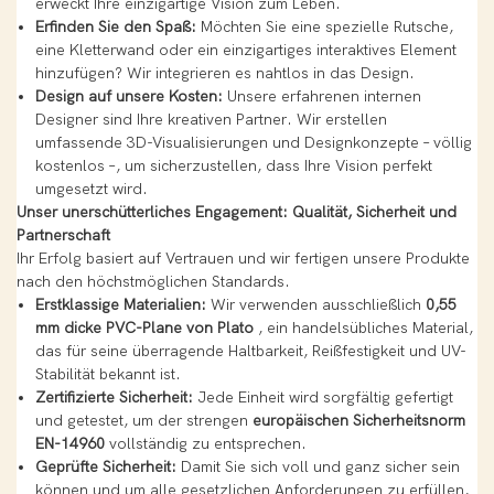
erweckt Ihre einzigartige Vision zum Leben.
Erfinden Sie den Spaß:
Möchten Sie eine spezielle Rutsche,
eine Kletterwand oder ein einzigartiges interaktives Element
hinzufügen? Wir integrieren es nahtlos in das Design.
Design auf unsere Kosten:
Unsere erfahrenen internen
Designer sind Ihre kreativen Partner. Wir erstellen
umfassende 3D-Visualisierungen und Designkonzepte – völlig
kostenlos –, um sicherzustellen, dass Ihre Vision perfekt
umgesetzt wird.
Unser unerschütterliches Engagement: Qualität, Sicherheit und
Partnerschaft
Ihr Erfolg basiert auf Vertrauen und wir fertigen unsere Produkte
nach den höchstmöglichen Standards.
Erstklassige Materialien:
Wir verwenden ausschließlich
0,55
mm dicke PVC-Plane von Plato
, ein handelsübliches Material,
das für seine überragende Haltbarkeit, Reißfestigkeit und UV-
Stabilität bekannt ist.
Zertifizierte Sicherheit:
Jede Einheit wird sorgfältig gefertigt
und getestet, um der strengen
europäischen Sicherheitsnorm
EN-14960
vollständig zu entsprechen.
Geprüfte Sicherheit:
Damit Sie sich voll und ganz sicher sein
können und um alle gesetzlichen Anforderungen zu erfüllen,