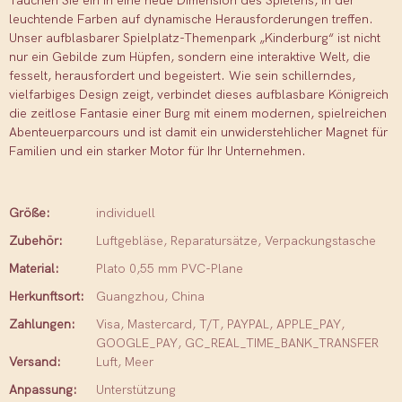
Tauchen Sie ein in eine neue Dimension des Spielens, in der
leuchtende Farben auf dynamische Herausforderungen treffen.
Unser aufblasbarer Spielplatz-Themenpark „Kinderburg“ ist nicht
nur ein Gebilde zum Hüpfen, sondern eine interaktive Welt, die
fesselt, herausfordert und begeistert. Wie sein schillerndes,
vielfarbiges Design zeigt, verbindet dieses aufblasbare Königreich
die zeitlose Fantasie einer Burg mit einem modernen, spielreichen
Abenteuerparcours und ist damit ein unwiderstehlicher Magnet für
Familien und ein starker Motor für Ihr Unternehmen.
Größe:
individuell
Zubehör:
Luftgebläse, Reparatursätze, Verpackungstasche
Material:
Plato 0,55 mm PVC-Plane
Herkunftsort:
Guangzhou, China
Zahlungen:
Visa, Mastercard, T/T, PAYPAL, APPLE_PAY,
GOOGLE_PAY, GC_REAL_TIME_BANK_TRANSFER
Versand:
Luft, Meer
Anpassung:
Unterstützung