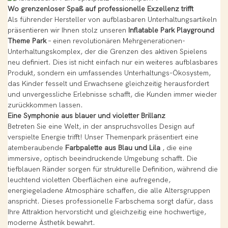
Wo grenzenloser Spaß auf professionelle Exzellenz trifft
Als führender Hersteller von aufblasbaren Unterhaltungsartikeln
präsentieren wir Ihnen stolz unseren
Inflatable Park Playground
Theme Park
– einen revolutionären Mehrgenerationen-
Unterhaltungskomplex, der die Grenzen des aktiven Spielens
neu definiert. Dies ist nicht einfach nur ein weiteres aufblasbares
Produkt, sondern ein umfassendes Unterhaltungs-Ökosystem,
das Kinder fesselt und Erwachsene gleichzeitig herausfordert
und unvergessliche Erlebnisse schafft, die Kunden immer wieder
zurückkommen lassen.
Eine Symphonie aus blauer und violetter Brillanz
Betreten Sie eine Welt, in der anspruchsvolles Design auf
verspielte Energie trifft! Unser Themenpark präsentiert eine
atemberaubende
Farbpalette aus Blau und Lila
, die eine
immersive, optisch beeindruckende Umgebung schafft. Die
tiefblauen Ränder sorgen für strukturelle Definition, während die
leuchtend violetten Oberflächen eine aufregende,
energiegeladene Atmosphäre schaffen, die alle Altersgruppen
anspricht. Dieses professionelle Farbschema sorgt dafür, dass
Ihre Attraktion hervorsticht und gleichzeitig eine hochwertige,
moderne Ästhetik bewahrt.