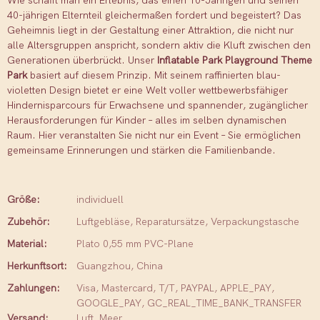
Wie schafft man ein Erlebnis, das einen 10-Jährigen und seinen
40-jährigen Elternteil gleichermaßen fordert und begeistert? Das
Geheimnis liegt in der Gestaltung einer Attraktion, die nicht nur
alle Altersgruppen anspricht, sondern aktiv die Kluft zwischen den
Generationen überbrückt. Unser
Inflatable Park Playground Theme
Park
basiert auf diesem Prinzip. Mit seinem raffinierten blau-
violetten Design bietet er eine Welt voller wettbewerbsfähiger
Hindernisparcours für Erwachsene und spannender, zugänglicher
Herausforderungen für Kinder – alles im selben dynamischen
Raum. Hier veranstalten Sie nicht nur ein Event – ​​Sie ermöglichen
gemeinsame Erinnerungen und stärken die Familienbande.
Größe:
individuell
Zubehör:
Luftgebläse, Reparatursätze, Verpackungstasche
Material:
Plato 0,55 mm PVC-Plane
Herkunftsort:
Guangzhou, China
Zahlungen:
Visa, Mastercard, T/T, PAYPAL, APPLE_PAY,
GOOGLE_PAY, GC_REAL_TIME_BANK_TRANSFER
Versand:
Luft, Meer