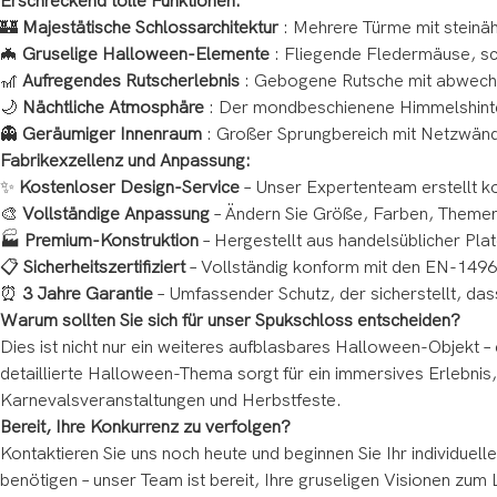
Erschreckend tolle Funktionen:
🏰
Majestätische Schlossarchitektur
: Mehrere Türme mit steinäh
🦇
Gruselige Halloween-Elemente
: Fliegende Fledermäuse, sc
🎢
Aufregendes Rutscherlebnis
: Gebogene Rutsche mit abwechse
🌙
Nächtliche Atmosphäre
: Der mondbeschienene Himmelshinte
👻
Geräumiger Innenraum
: Großer Sprungbereich mit Netzwänden
Fabrikexzellenz und Anpassung:
✨
Kostenloser Design-Service
– Unser Expertenteam erstellt ko
🎨
Vollständige Anpassung
– Ändern Sie Größe, Farben, Themen
🏭
Premium-Konstruktion
– Hergestellt aus handelsüblicher Pl
📋
Sicherheitszertifiziert
– Vollständig konform mit den EN-1496
⏰
3 Jahre Garantie
– Umfassender Schutz, der sicherstellt, das
Warum sollten Sie sich für unser Spukschloss entscheiden?
Dies ist nicht nur ein weiteres aufblasbares Halloween-Objekt –
detaillierte Halloween-Thema sorgt für ein immersives Erlebni
Karnevalsveranstaltungen und Herbstfeste.
Bereit, Ihre Konkurrenz zu verfolgen?
Kontaktieren Sie uns noch heute und beginnen Sie Ihr individue
benötigen – unser Team ist bereit, Ihre gruseligen Visionen zu