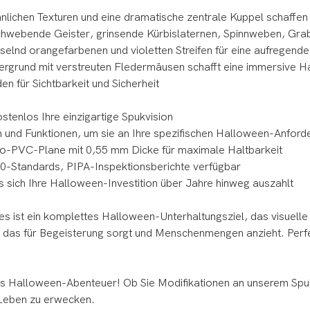
nlichen Texturen und eine dramatische zentrale Kuppel schaffen
hwebende Geister, grinsende Kürbislaternen, Spinnweben, Grabs
lnd orangefarbenen und violetten Streifen für eine aufregende
rgrund mit verstreuten Fledermäusen schafft eine immersive
 für Sichtbarkeit und Sicherheit
stenlos Ihre einzigartige Spukvision
 und Funktionen, um sie an Ihre spezifischen Halloween-Anfor
ato-PVC-Plane mit 0,55 mm Dicke für maximale Haltbarkeit
0-Standards, PIPA-Inspektionsberichte verfügbar
s sich Ihre Halloween-Investition über Jahre hinweg auszahlt
 es ist ein komplettes Halloween-Unterhaltungsziel, das visuelle
s, das für Begeisterung sorgt und Menschenmengen anzieht. Per
lles Halloween-Abenteuer! Ob Sie Modifikationen an unserem Spu
m Leben zu erwecken.