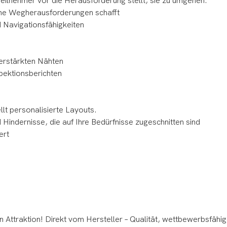
 Teilnehmer vor die Herausforderung stellt, sie zu umgehen.
che Wegherausforderungen schafft
nd Navigationsfähigkeiten
verstärkten Nähten
ektionsberichten
lt personalisierte Layouts.
Hindernisse, die auf Ihre Bedürfnisse zugeschnitten sind
ert
 Attraktion! Direkt vom Hersteller – Qualität, wettbewerbsfähig