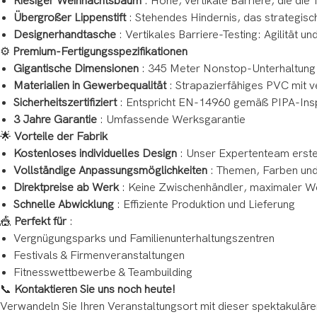
Riesiger Weihnachtsbaum
: Hohe, vertikale Barriere, die die
Übergroßer Lippenstift
: Stehendes Hindernis, das strategis
Designerhandtasche
: Vertikales Barriere-Testing: Agilität u
⚙️
Premium-Fertigungsspezifikationen
Gigantische Dimensionen
: 345 Meter Nonstop-Unterhaltung
Materialien in Gewerbequalität
: Strapazierfähiges PVC mit 
Sicherheitszertifiziert
: Entspricht EN-14960 gemäß PIPA-Insp
3 Jahre Garantie
: Umfassende Werksgarantie
🌟
Vorteile der Fabrik
Kostenloses individuelles Design
: Unser Expertenteam erstel
Vollständige Anpassungsmöglichkeiten
: Themen, Farben und 
Direktpreise ab Werk
: Keine Zwischenhändler, maximaler W
Schnelle Abwicklung
: Effiziente Produktion und Lieferung
🎪
Perfekt für
:
Vergnügungsparks und Familienunterhaltungszentren
Festivals & Firmenveranstaltungen
Fitnesswettbewerbe & Teambuilding
📞
Kontaktieren Sie uns noch heute!
Verwandeln Sie Ihren Veranstaltungsort mit dieser spektakulären