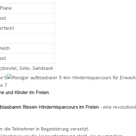
Plane
sst
erfach)
reich
sst
sbeutel, Seile, Sandsack
e und Kinder im Freien
fblasbaren Riesen-Hindernisparcours im Freien
– eine revolutionä
er die Teilnehmer in Begeisterung versetzt.