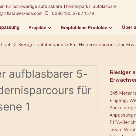
kten für hochwertige aufblasbare Themenparks, aufblasbare
@inflatables-ace.com
0086 135 2762 1579
npassung
Über 
Projekte
Empfohlene Produkte
-Lauf
Riesiger aufblasbarer 5-km-Hindernisparcours für Er
Riesiger 
Erwachse
345 Meter l
Eingang, Wei
Säcke sorgen
Anpassung m
PIPA-Bericht
ideale Wahl 