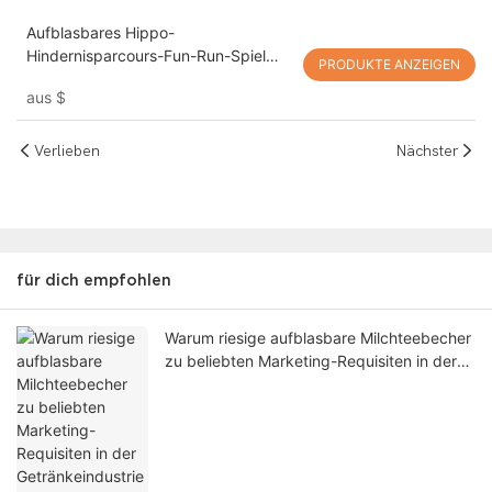
Aufblasbares Hippo-
Hindernisparcours-Fun-Run-Spiel
PRODUKTE ANZEIGEN
zum Verkauf – Machen Sie sich
aus
$
bereit für wilden Spaß!
Verlieben
Nächster
für dich empfohlen
Warum riesige aufblasbare Milchteebecher
zu beliebten Marketing-Requisiten in der
Getränkeindustrie werden