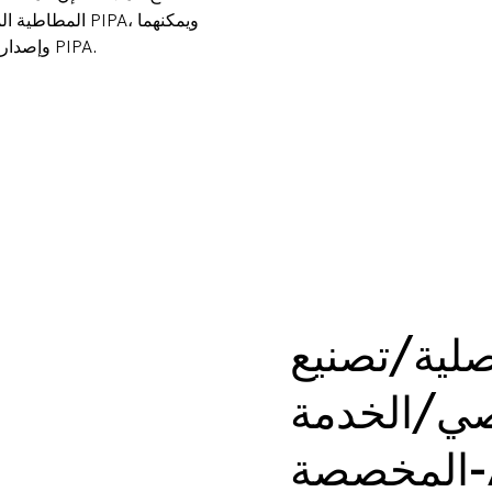
اختبار كل ألعاب قابلة للنفخ وفقًا لمعيار EN-14960 وإصدار تقرير فحص PIPA.
صلية/تصنيع
ي/الخدمة
AC