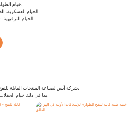
2. خيام الطوارئ: خيام طبية، خيام إغاثة.
3. الخيام العسكرية: الخيام الميدانية، خيام القيادة.
4. الخيام الترفيهية: خيام اللعب، خيام الشاطئ.
شركة آيس لصناعة المنتجات القابلة للنفخ. نحن نركز على التصميم والتصنيع المتطور، متخصصون في مجموعة متنوعة من المنتجات التجارية القابلة للنفخ،
بما في ذلك خيام الحفلات القابلة للنفخ المختلفة، وخيام التخييم القابلة للنفخ، والخيام القابلة للنفخ المخصصة، وما إلى ذلك.