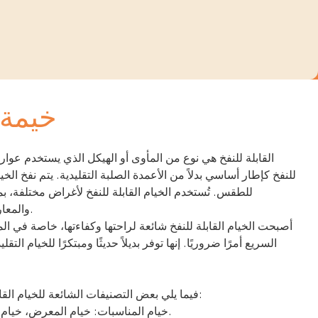
خيمة 
للنفخ كإطار أساسي بدلاً من الأعمدة الصلبة التقليدية. يتم نفخ ال
للطقس. تُستخدم الخيام القابلة للنفخ لأغراض مختلفة، بم
والمعارض وملاجئ الطوارئ وغيرها.
أصبحت الخيام القابلة للنفخ شائعة لراحتها وكفاءتها، خاصة في الم
السريع أمرًا ضروريًا. إنها توفر بديلاً حديثًا ومبتكرًا للخيام التقل
فيما يلي بعض التصنيفات الشائعة للخيام القابلة للنفخ بناءً على استخدامها:
1. خيام المناسبات: خيام المعرض، خيام الحفلات، الخيام الترويجية.