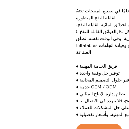
Ace هي شركة تصنيع منتجات قابلة للنفخ مخصصة تتمتع بخبرة 15 عامًا في تصنيع المنتجات
القابلة للنفخ المتطورة.
حدائق المائية القابلة للنفخ،
والعوائق القابلة للنفخ 5K. من الأسلوب والمواد إلى الألوان، يتم تخصيص كل التفاصيل بشكل
 وفي الوقت نفسه، تطلق Ace
Inflatables أكثر من 100 تصميم مبتكر كل عام، مما يوضح تفانينا في الإبداع وقيادة اتجاهات
الصناعة
فريق الخدمة المهنية
♦
توفير حل وقفة واحدة
♦
ر حلول التصميم المجانية
♦
خدمة OEM / ODM
♦
نظام إدارة الإنتاج المثالي
♦
♦
على حل المشكلات للعملاء
♦
نع المهنية، وأسعار تفضيلية
♦