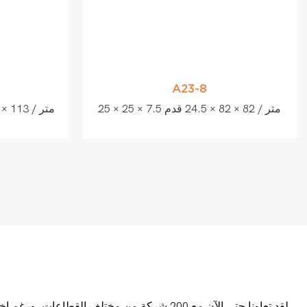
A23-8
25 × 25 × 7.5 متر / 82 × 82 × 24.5 قدم
لقد تعاونا حتى الآن مع 200 شركة من مختلف القطاعات. ورغم اختلاف هذه الشركات من حيث القطاع والبلد، إلا أنها اختارت العمل معنا لنفس السبب: تقديم منتجات وخدمات عالية الجودة بأسعار تنافسية.