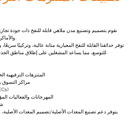
نقوم بتصميم وتصنيع مدن ملاهي قابلة للنفخ ذات جودة تجارية
والأماكن الداخلية والفعاليات المؤقتة.
توفر حدائقنا القابلة للنفخ المعيارية متانة عالية، وتركيبًا سريعً
للتوسع، مما يساعد المشغلين على إطلاق مناطق الجذب باستثمار أقل وكفاءة أعلى.
المتنزهات الترفيهية ال
مراكز التسوق وا
مراكز الترفيه ال
المهرجانات والفعاليات الم
شر
يتوفر دعم تصنيع المعدات الأصلية/تصميم المعدات الأصلية