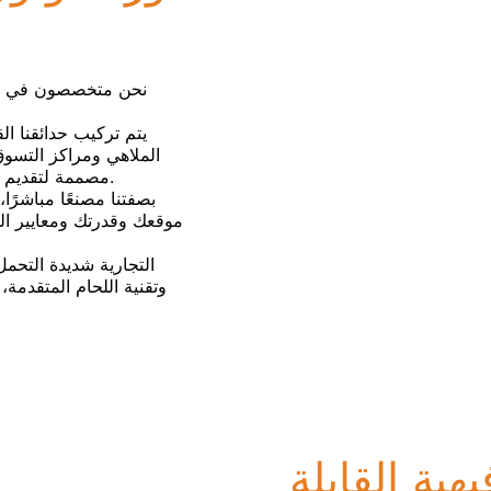
نحن متخصصون في تصم
يتم تركيب حدائقنا 
الملاهي ومراكز التسوق
مصممة لتقديم تأثير بصري قوي وتدفق سلس للزوار وإمكانات إيرادات أعلى.
موقعك وقدرتك ومعايير الس
وتقنية اللحام المتقدمة
هية القابلة