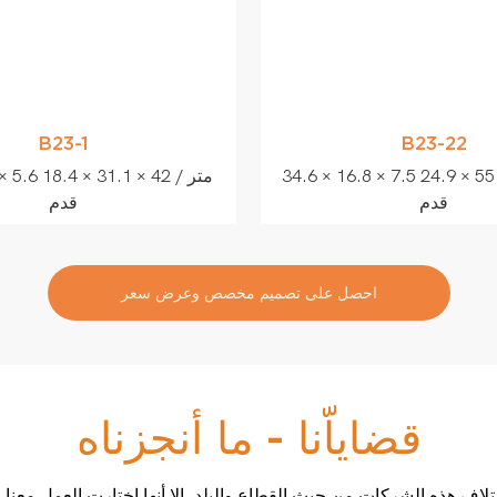
B23-1
B23-22
34.6 × 16.8 × 7.5 متر / 113 × 55 × 24.9
12.8 × 9.5 × 
قدم
قدم
احصل على تصميم مخصص وعرض سعر
قضاياّنا - ما أنجزناه